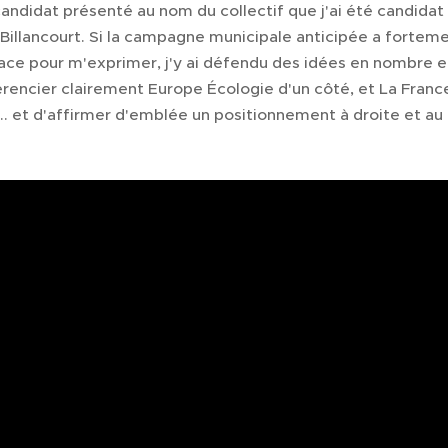
ndidat présenté au nom du collectif que j'ai été candidat à
Billancourt. Si la campagne municipale anticipée a fortem
lace pour m'exprimer, j'y ai défendu des idées en nombre 
érencier clairement Europe Écologie d'un côté, et La Fran
... et d'affirmer d'emblée un positionnement à droite et au