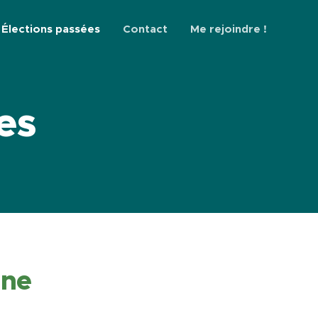
Élections passées
Contact
Me rejoindre !
es
nne