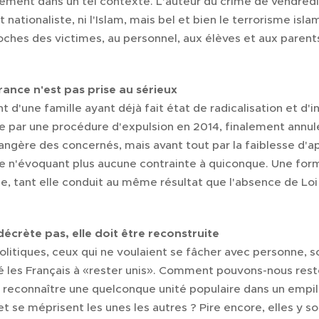
irement dans un tel contexte. L'auteur du crime de vendredi 
 nationaliste, ni l'Islam, mais bel et bien le terrorisme isl
ches des victimes, au personnel, aux élèves et aux parent
rance n'est pas prise au sérieux
t d'une famille ayant déjà fait état de radicalisation et d'i
ée par une procédure d'expulsion en 2014, finalement annul
rangère des concernés, mais avant tout par la faiblesse d'app
 n'évoquant plus aucune contrainte à quiconque. Une form
le, tant elle conduit au même résultat que l'absence de Lo
décrète pas, elle doit être reconstruite
litiques, ceux qui ne voulaient se fâcher avec personne, soi
é les Français à «rester unis». Comment pouvons-nous rest
econnaître une quelconque unité populaire dans un em
et se méprisent les unes les autres ? Pire encore, elles y 