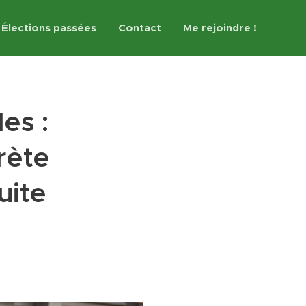
Élections passées
Contact
Me rejoindre !
es :
rète
uite