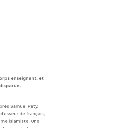
corps enseignant, et
 disparue.
. Après Samuel Paty,
ofesseur de français,
isme islamiste. Une