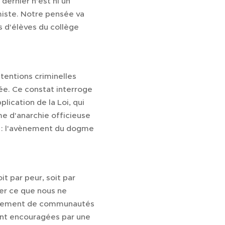
dernier n'est ni un
amiste. Notre pensée va
s d'élèves du collège
ntentions criminelles
ée. Ce constat interroge
lication de la Loi, qui
e d'anarchie officieuse
i : l'avènement du dogme
t par peur, soit par
er ce que nous ne
pilement de communautés
sont encouragées par une