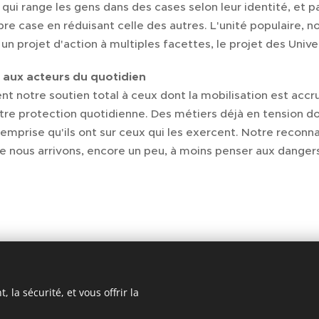
qui range les gens dans des cases selon leur identité, et pa
pre case en réduisant celle des autres. L'unité populaire, no
un projet d'action à multiples facettes, le projet des Unive
 aux acteurs du quotidien
notre soutien total à ceux dont la mobilisation est accrue 
otre protection quotidienne. Des métiers déjà en tension do
mprise qu'ils ont sur ceux qui les exercent. Notre reconna
ue nous arrivons, encore un peu, à moins penser aux danger
 la sécurité, et vous offrir la