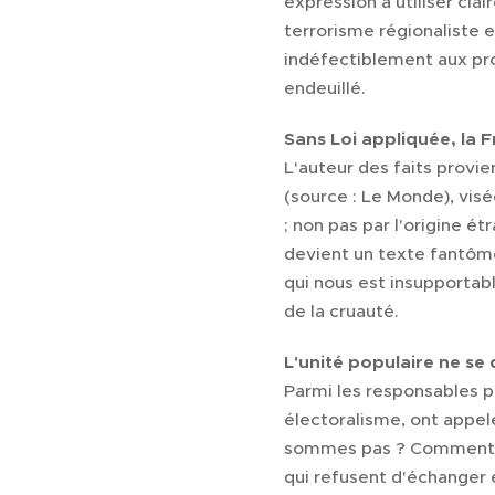
expression à utiliser cla
terrorisme régionaliste et
indéfectiblement aux pro
endeuillé.
Sans Loi appliquée, la F
L'auteur des faits provien
(source : Le Monde), vis
; non pas par l'origine ét
devient un texte fantôme
qui nous est insupportab
de la cruauté.
L'unité populaire ne se 
Parmi les responsables po
électoralisme, ont appel
sommes pas ? Comment r
qui refusent d'échanger 