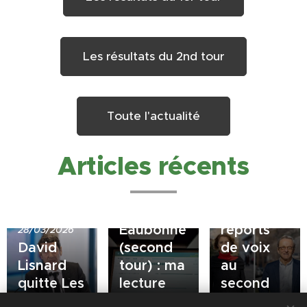
Les résultats du 2nd tour
Toute l'actualité
Articles récents
23/03/2026
20/03/2026
Résultats
Municipales
à
: quid des
Eaubonne
reports
28/03/2026
David
(second
de voix
Lisnard
tour) : ma
au
quitte Les
lecture
second
Républicains
personnelle
tour ?