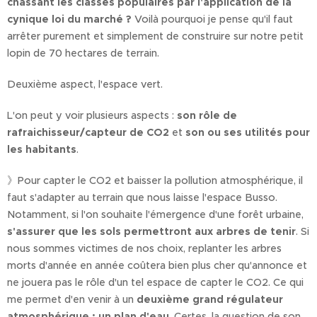
chassant les classes populaires par l'application de la
cynique loi du marché ?
Voilà pourquoi je pense qu'il faut
arrêter purement et simplement de construire sur notre petit
lopin de 70 hectares de terrain.
Deuxième aspect, l'espace vert.
L'on peut y voir plusieurs aspects :
son rôle de
rafraichisseur/capteur de CO2
et
son ou ses utilités pour
les habitants
.
》Pour capter le CO2 et baisser la pollution atmosphérique, il
faut s'adapter au terrain que nous laisse l'espace Busso.
Notamment, si l'on souhaite l'émergence d'une forêt urbaine,
s'assurer que les sols permettront aux arbres de tenir
. Si
nous sommes victimes de nos choix, replanter les arbres
morts d'année en année coûtera bien plus cher qu'annonce et
ne jouera pas le rôle d'un tel espace de capter le CO2. Ce qui
me permet d'en venir à un
deuxième grand régulateur
atmosphérique : un plan d'eau
. Certes, la question de son