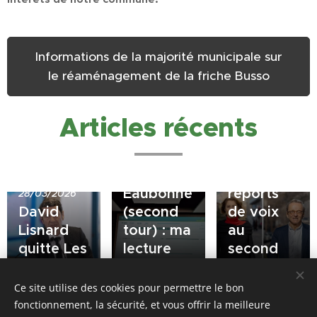
Informations de la majorité municipale sur
le réaménagement de la friche Busso
Articles récents
23/03/2026
20/03/2026
Résultats
Municipales
à
: quid des
Eaubonne
reports
28/03/2026
David
(second
de voix
Lisnard
tour) : ma
au
quitte Les
lecture
second
Républicains
personnelle
tour ?
Ce site utilise des cookies pour permettre le bon
fonctionnement, la sécurité, et vous offrir la meilleure
Share