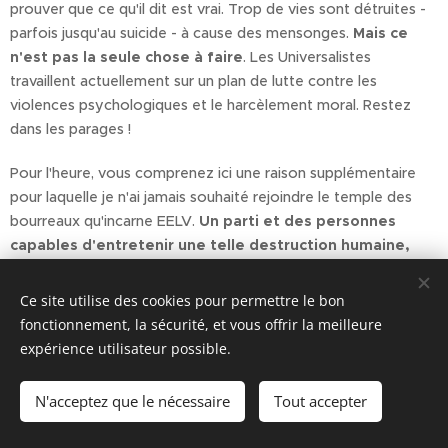
prouver que ce qu'il dit est vrai. Trop de vies sont détruites -
parfois jusqu'au suicide - à cause des mensonges.
Mais ce
n'est pas la seule chose à faire
. Les Universalistes
travaillent actuellement sur un plan de lutte contre les
violences psychologiques et le harcèlement moral. Restez
dans les parages !
Pour l'heure, vous comprenez ici une raison supplémentaire
pour laquelle je n'ai jamais souhaité rejoindre le temple des
bourreaux qu'incarne EELV.
Un parti et des personnes
capables d'entretenir une telle destruction humaine,
est indigne du qualificatif d' "humaniste"
.
Ce site utilise des cookies pour permettre le bon
fonctionnement, la sécurité, et vous offrir la meilleure
Share
expérience utilisateur possible.
N'acceptez que le nécessaire
Tout accepter
Mentions légales