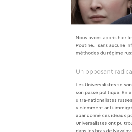
Nous avons appris hier l
Poutine... sans aucune i
méthodes du régime rus
Un opposant radical
Les Universalistes se so
son passé politique. En e
ultra-nationalistes russ
violemment anti-immigrés,
abandonné ces idéaux pou
Universalistes ont pu tr
dans les bras de Navalny