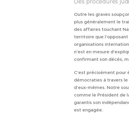
Des procédures judic
Outre les graves soupçon
plus généralement le tra
des affaires touchant Nav
territoire que l'opposan
organisations internatio
n'est en mesure d'expliqu
confirmant son décès, ma
C'est précisément pour é
démocraties à travers le
d'eux-mêmes. Notre soutie
comme le Président de la 
garantis son indépendance
est engagée.