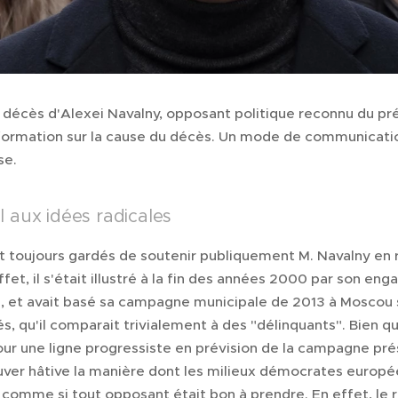
e décès d'Alexei Navalny, opposant politique reconnu du pr
nformation sur la cause du décès. Un mode de communication
se.
 aux idées radicales
nt toujours gardés de soutenir publiquement M. Navalny en r
ffet, il s'était illustré à la fin des années 2000 par son e
es, et avait basé sa campagne municipale de 2013 à Moscou 
 qu'il comparait trivialement à des "délinquants". Bien qu'
r une ligne progressiste en prévision de la campagne prés
ouver hâtive la manière dont les milieux démocrates europé
, comme si tout opposant était bon à prendre. En effet, l