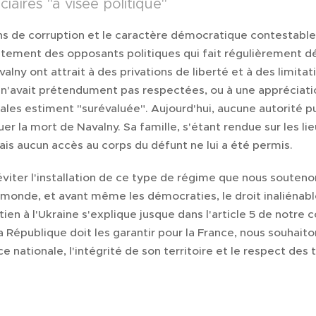
iaires "à visée politique"
s de corruption et le caractère démocratique contestable 
itement des opposants politiques qui fait régulièrement d
alny ont attrait à des privations de liberté et à des limita
t n'avait prétendument pas respectées, ou à une appréciatio
nales estiment "surévaluée". Aujourd'hui, aucune autorité 
er la mort de Navalny. Sa famille, s'étant rendue sur les lie
is aucun accès au corps du défunt ne lui a été permis.
viter l'installation de ce type de régime que nous soute
 monde, et avant même les démocraties, le droit inaliénab
n à l'Ukraine s'explique jusque dans l'article 5 de notre co
République doit les garantir pour la France, nous souhaito
 nationale, l'intégrité de son territoire et le respect des t