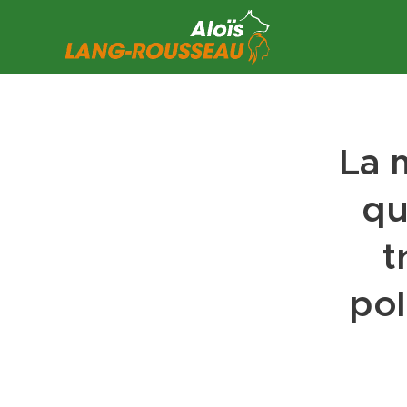
La 
qu
t
pol