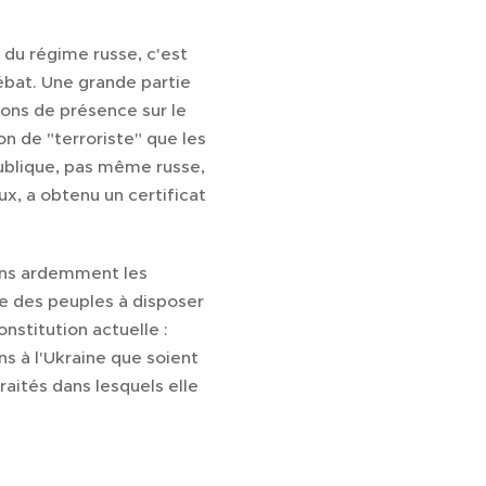
du régime russe, c'est
ébat. Une grande partie
tions de présence sur le
n de "terroriste" que les
publique, pas même russe,
ux, a obtenu un certificat
nons ardemment les
le des peuples à disposer
nstitution actuelle :
ns à l'Ukraine que soient
raités dans lesquels elle