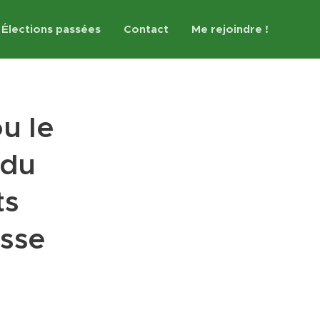
Élections passées
Contact
Me rejoindre !
u le
 du
ts
usse