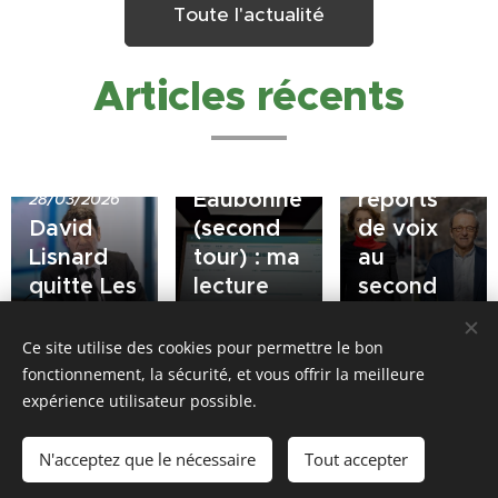
Toute l'actualité
Articles récents
23/03/2026
20/03/2026
Résultats
Municipales
à
: quid des
Eaubonne
reports
28/03/2026
David
(second
de voix
Lisnard
tour) : ma
au
quitte Les
lecture
second
Républicains
personnelle
tour ?
Ce site utilise des cookies pour permettre le bon
fonctionnement, la sécurité, et vous offrir la meilleure
Share
expérience utilisateur possible.
N'acceptez que le nécessaire
Tout accepter