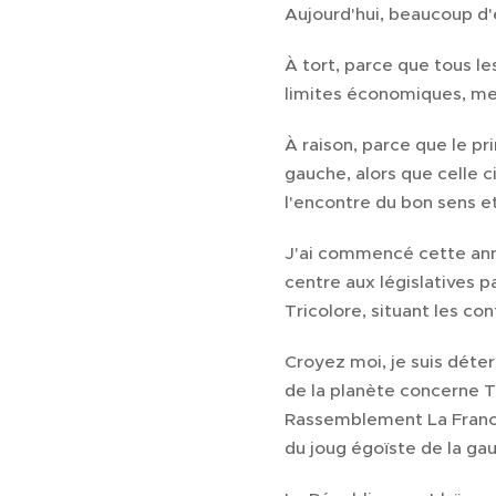
Aujourd'hui, beaucoup d'
À tort, parce que tous le
limites économiques, merc
À raison, parce que le pri
gauche, alors que celle c
l'encontre du bon sens et
J'ai commencé cette ann
centre aux législatives p
Tricolore, situant les co
Croyez moi, je suis déter
de la planète concerne TO
Rassemblement La France 
du joug égoïste de la ga